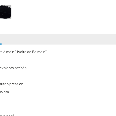
 à main " Ivoire de Balmain"
t volants satinés
outon pression
/16 cm