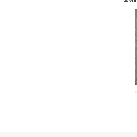
A voi
L