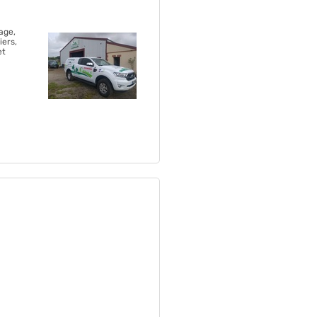
age,
iers,
et