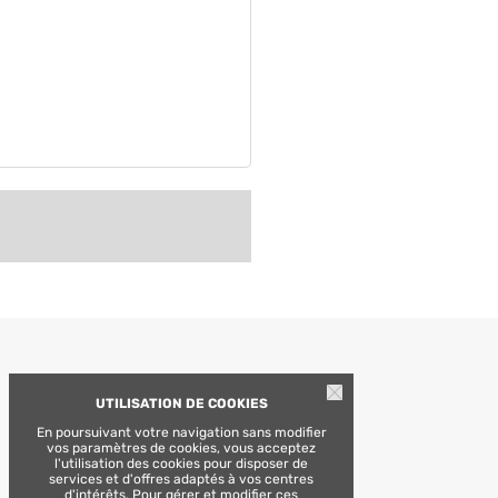
UTILISATION DE COOKIES
En poursuivant votre navigation sans modifier
vos paramètres de cookies, vous acceptez
l'utilisation des cookies pour disposer de
services et d'offres adaptés à vos centres
d'intérêts. Pour gérer et modifier ces