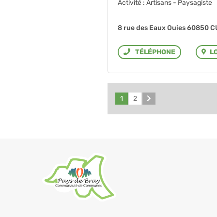
Activité : Artisans - Paysagiste
8 rue des Eaux Ouies 60850 
L
Téléphone
1
2
Suivant