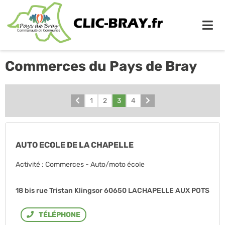
Me
Commerces du Pays de Bray
Précédent
1
2
3
4
Suivant
AUTO ECOLE DE LA CHAPELLE
Activité : Commerces - Auto/moto école
18 bis rue Tristan Klingsor 60650 LACHAPELLE AUX POTS
Téléphone